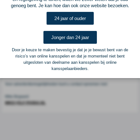
Voetbalcentraal
genoeg bent. Je kan hoe dan ook onze website bezoeken.
24 jaar of ouder
Voetbalcentraal is een merk van
ELF VOETBAL
Postadres
Jonger dan 24 jaar
ELF Voetbal
Postbus 6684
Door je keuze te maken bevestig je dat je je bewust bent van de
6503 GD Nijmegen
risico’s van online kansspelen en dat je momenteel niet bent
uitgesloten van deelname aan kansspelen bij online
kansspelaanbieders.
Adverteren
Voor advertentiemogelijkheden kunt u contact opnemen met:
Mike Bogaard
MIKE@ELF-PANNA.NL