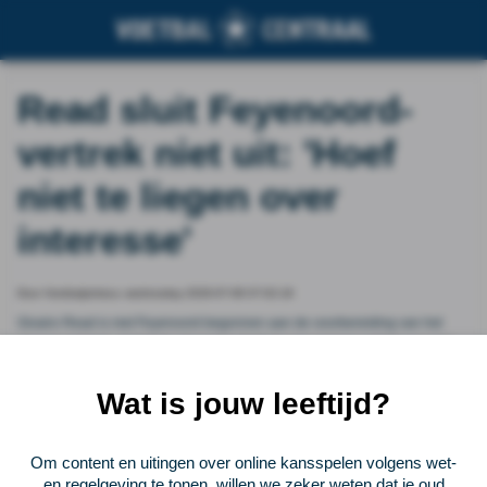
Read sluit Feyenoord-
vertrek niet uit: 'Hoef
niet te liegen over
interesse'
Door Voetbalprimeur, wednesday 2026-07-08 07:02:18
Givairo Read is met Feyenoord begonnen aan de voorbereiding van het
nieuwe seizoen, al sluit de vleugelverdediger een zomers vertrek nog niet
uit. Het jonge talent van de Rotterdammers laat in een interview met Voetbal
International weten dat er 'meerdere clubs' interesse in hem tonen.
Wat is jouw leeftijd?
Vorige
Lees verder bij Voetbalprimeur
Volgende
Om content en uitingen over online kansspelen volgens wet-
en regelgeving te tonen, willen we zeker weten dat je oud