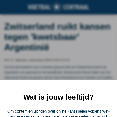
Zwitserland ruikt kansen
tegen 'kwetsbaar'
Argentinië
Door VI - Algemeen, wednesday 2026-07-08 07:47:23
Na het uitschakelen van Colombia ging de blik van Zwitserland direct op
Argentinië, de opponent in de kwartfinale. Bondscoach Murat Yakin van het
Alpenland heeft ook gezien dat de Zuid-Amerikanen hun handen vol hadden
aan Kaapverdië en Egypte.
Wat is jouw leeftijd?
Vorige
Lees verder bij VI - Algemeen
Volgende
Voetbalcentraal
Om content en uitingen over online kansspelen volgens wet-
en regelgeving te tonen, willen we zeker weten dat je oud