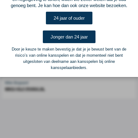
genoeg bent. Je kan hoe dan ook onze website bezoeken.
Voetbalcentraal is een merk van
ELF VOETBAL
24 jaar of ouder
Postadres
ELF Voetbal
Postbus 6684
Jonger dan 24 jaar
6503 GD Nijmegen
Door je keuze te maken bevestig je dat je je bewust bent van de
risico’s van online kansspelen en dat je momenteel niet bent
Adverteren
uitgesloten van deelname aan kansspelen bij online
kansspelaanbieders.
Voor advertentiemogelijkheden kunt u contact opnemen met:
Mike Bogaard
MIKE@ELF-PANNA.NL